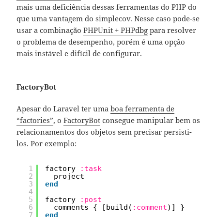
mais uma deficiência dessas ferramentas do PHP do
que uma vantagem do simplecov. Nesse caso pode-se
usar a combinação
PHPUnit + PHPdbg
para resolver
o problema de desempenho, porém é uma opção
mais instável e difícil de configurar.
FactoryBot
Apesar do Laravel ter uma
boa ferramenta de
“factories”
, o
FactoryBot
consegue manipular bem os
relacionamentos dos objetos sem precisar persisti-
los. Por exemplo:
1
factory 
:task
2
project
3
end
4
5
factory 
:post
6
comments { [build(
:comment
)] }
7
end