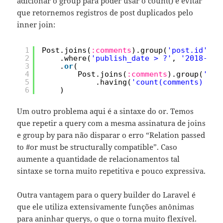
adicionar o group para poder usar o count() e evitar
que retornemos registros de post duplicados pelo
inner join:
1
Post.joins(
:comments
).group(
'post.id'
)
2
.where(
'publish_date > ?'
, 
'2018-01-
3
.
or
(
4
Post.joins(
:comments
).group(
'pos
5
.having(
'count(comments) > 1
6
)
Um outro problema aqui é a sintaxe do or. Temos
que repetir a query com a mesma assinatura de joins
e group by para não disparar o erro “Relation passed
to #or must be structurally compatible”. Caso
aumente a quantidade de relacionamentos tal
sintaxe se torna muito repetitiva e pouco expressiva.
Outra vantagem para o query builder do Laravel é
que ele utiliza extensivamente funções anônimas
para aninhar querys, o que o torna muito flexível.