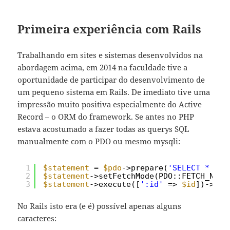
Primeira experiência com Rails
Trabalhando em sites e sistemas desenvolvidos na
abordagem acima, em 2014 na faculdade tive a
oportunidade de participar do desenvolvimento de
um pequeno sistema em Rails. De imediato tive uma
impressão muito positiva especialmente do Active
Record – o ORM do framework. Se antes no PHP
estava acostumado a fazer todas as querys SQL
manualmente com o PDO ou mesmo mysqli:
1
$statement
= 
$pdo
->prepare(
'SELECT * FRO
2
$statement
->setFetchMode(PDO::FETCH_NUM)
3
$statement
->execute([
':id'
=> 
$id
])->fet
No Rails isto era (e é) possível apenas alguns
caracteres: