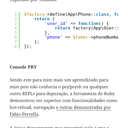
1
$factory
->define(App\Phone::
class
, 
funct
2
return
[
3
'user_id'
=> 
function
() {
4
return
factory(App\User::
cla
5
},
6
'phone'
=> 
$faker
->phoneNumber,
7
];
8
});
Console PRY
Sendo este para mim mais um aprendizado para
mim pois não conhecia o psy/psysh ou qualquer
outro REPLs para depuração, a ferramenta do Ruby
demonstrou ser superior com funcionalidades como
hot-reload, navegação
e outras demonstradas por
Fabio Perrella
.
A única desvantagem que encontrei nele é que o