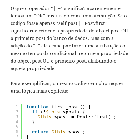
O que o operador “||=” significa? aparentemente
temos um “OR” misturado com uma atribuição. Se o
código fosse apenas “self.post || Post.first”
significaria: retorne a propriedade do object post OU
o primeiro post do banco de dados. Mas com a
adição do “=” ele acaba por fazer uma atribuição ao
mesmo tempo da condicional: retorne a propriedade
do object post OU o primeiro post, atribuindo-o
àquela propriedade.
Para exemplificar, o mesmo código em php requer
uma lógica mais explícita:
1
function
first_post() {
2
if
(!
$this
->post) {
3
$this
->post = Post::first();
4
}
5
6
return
$this
->post;
7
}