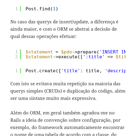
1
Post.find(
1
)
No caso das querys de insert/update, a diferença é
ainda maior, e com o ORM se abstrai a decisão de
qual dessas operações efetuar:
1
$statement
= 
$pdo
->prepare(
'INSERT INTO 
2
$statement
->execute([
':title'
=> 
$title
,
1
Post.create({
'title'
: title, 
'descriptio
Com isto se evitava muita repetição na maioria das
querys simples (CRUDs) e duplicação do código, além
ser uma sintaxe muito mais expressiva.
Além do ORM, em geral também agradou-me no
Rails a ideia de convenção sobre configuração, por
exemplo, do framework automaticamente encontrar
o nome de uma tabela de acordo com a classe, do