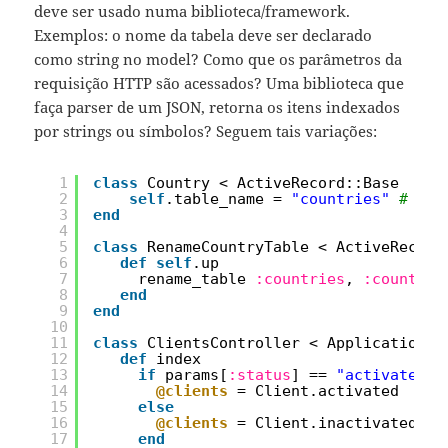
deve ser usado numa biblioteca/framework.
Exemplos: o nome da tabela deve ser declarado
como string no model? Como que os parâmetros da
requisição HTTP são acessados? Uma biblioteca que
faça parser de um JSON, retorna os itens indexados
por strings ou símbolos? Seguem tais variações:
1
class
Country < ActiveRecord::Base
2
self
.table_name = 
"countries"
# "co
3
end
4
5
class
RenameCountryTable < ActiveRecord
6
def
self
.up
7
rename_table 
:countries
, 
:countrie
8
end
9
end
10
11
class
ClientsController < ApplicationCo
12
def
index
13
if
params[
:status
] == 
"activated"
14
@clients
= Client.activated
15
else
16
@clients
= Client.inactivated
17
end