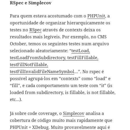
RSpec e Simplecov
Para quem estava acostumado com o
PHPUnit
, a
oportunidade de organizar hierarquicamente os
testes no
RSpec
através de contexts deixa os
resultados mais legíveis. Por exemplo, no CMS
October, temos os seguintes testes num arquivo
selecionado aleatoriamente: “
testLoad,
testLoadFromSubdirectory, testFillFillable,
testFillNotFillable,
testFillInvalidFileNameSymbol
…”. No rspec é
possível agrupá-los em “contexts” como “load” e
“fill”, e cada comportamento um teste com “it” (is
loaded from subdirectory, is fillable, is not fillable,
etc…).
Já sobre code coverage, o
Simplecov
analisa a
cobertura de código muito mais rapidamente que
PHPUnit + XDebug
. Muito provavelmente aqui é