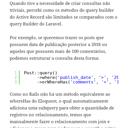
Quando tive a necessidade de criar consultas não
triviais, percebi como os métodos do query builder
do Active Record são limitados se comparados com o
query Builder do Laravel.
Por exemplo, se queremos trazer os posts que
possuem data de publicação posterior a 2018 ou
aqueles que possuem mais de 100 comentários,
podemos estruturar a consulta desta forma:
1
Post::query()
2
->where(
'publish_date'
, 
'>'
, 
'2018-
3
->orWhereHas(
'comments'
, 
'>'
, 
'100'
Como no Rails não há um método equivalente ao
whereHas do Eloquent, o qual automaticamente
adiciona uma subquery para obter a quantidade de
registros no relacionamento, temos que
manualmente fazer o relacionamento com join e