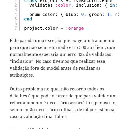
1
class
Project < ActiveRecord::Base
2
validates 
:color
, inclusion: { 
in
: col
3
4
enum color: { blue: 
0
, green: 
1
, red: 
5
end
6
7
project.color = 
:orange
É disparada uma exceção que exige um tratamento
para que não seja retornado erro 500 ao client, que
normalmente esperaria um erro 422 da validação
“inclusion”. No caso tivemos que realizar essa
validação fora do model antes de realizar as
atribuições.
Outro problema no qual não recordo todos os
detalhes é que pode ocorrer de que para validar um
relacionamento é necessário associá-lo e persisti-lo,
sendo então necessário rollback de tal persistência
caso a validação final falhe.