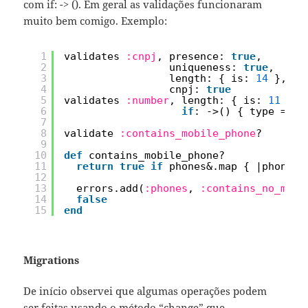
com if: -> (). Em geral as validações funcionaram
muito bem comigo. Exemplo:
1
validates 
:cnpj
, presence: 
true
,
2
uniqueness: 
true
,
3
length: { is: 
14
},
4
cnpj: 
true
5
validates 
:number
, length: { is: 
11
}, 
6
if
: ->() { type == 
'
7
8
validate 
:contains_mobile_phone
?
9
10
def
contains_mobile_phone?
11
return
true
if
phones&.map { |phone| 
12
13
errors.add(
:phones
, 
:contains_no_mobi
14
false
15
end
Migrations
De início observei que algumas operações podem
ser feitas usando o método “change” que