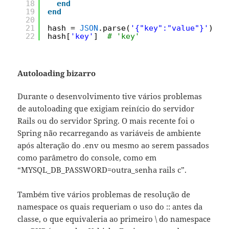
18
end
19
end
20
21
hash = 
JSON
.parse(
'{"key":"value"}'
) 
22
hash[
'key'
]  
# 'key'
Autoloading bizarro
Durante o desenvolvimento tive vários problemas
de autoloading que exigiam reinício do servidor
Rails ou do servidor Spring. O mais recente foi o
Spring não recarregando as variáveis de ambiente
após alteração do .env ou mesmo ao serem passados
como parâmetro do console, como em
“MYSQL_DB_PASSWORD=outra_senha rails c”.
Também tive vários problemas de resolução de
namespace os quais requeriam o uso do :: antes da
classe, o que equivaleria ao primeiro \ do namespace