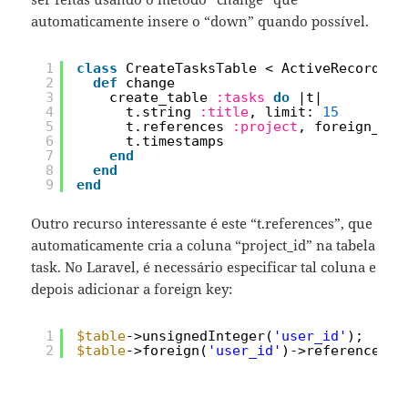
automaticamente insere o “down” quando possível.
1
class
CreateTasksTable < ActiveRecord::M
2
def
change
3
create_table 
:tasks
do
|t|
4
t.string 
:title
, limit: 
15
5
t.references 
:project
, foreign_key
6
t.timestamps
7
end
8
end
9
end
Outro recurso interessante é este “t.references”, que
automaticamente cria a coluna “project_id” na tabela
task. No Laravel, é necessário especificar tal coluna e
depois adicionar a foreign key:
1
$table
->unsignedInteger(
'user_id'
);
2
$table
->foreign(
'user_id'
)->references(
'