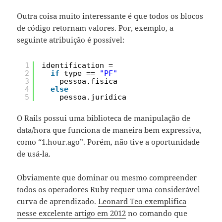
Outra coisa muito interessante é que todos os blocos
de código retornam valores. Por, exemplo, a
seguinte atribuição é possível:
1
identification = 
2
if
type == 
"PF"
3
pessoa.fisica 
4
else
5
pessoa.juridica
O Rails possui uma biblioteca de manipulação de
data/hora que funciona de maneira bem expressiva,
como “1.hour.ago”. Porém, não tive a oportunidade
de usá-la.
Obviamente que dominar ou mesmo compreender
todos os operadores Ruby requer uma considerável
curva de aprendizado.
Leonard Teo exemplifica
nesse excelente artigo em 2012
no comando que