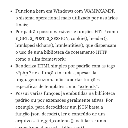
Funciona bem em Windows com
WAMP
/
XAMPP
,
o sistema operacional mais utilizado por usuários
finais;
Por padrão possui variáveis e funções HTTP como
$_GET, $_POST, $_SESSION, cookie(), header(),
htmlspecialchars(), htmlentities(), que dispensam
o uso de uma biblioteca de roteamento HTTP
como o
slim framework;
Renderiza HTML simples por padrão com as tags
<?php ?> e a função includes, apesar da
linguagem sozinha não suportar funções
específicas de templates como “
extends
“;
Possui várias funções já embutidas na biblioteca
padrão ou por extensões geralmente ativas. Por
exemplo, para decodificar um JSON basta a
função json_decode(), ler o conteúdo de um
arquivo – file_get_contents(), validar se uma
string é email ou url – filter_var().